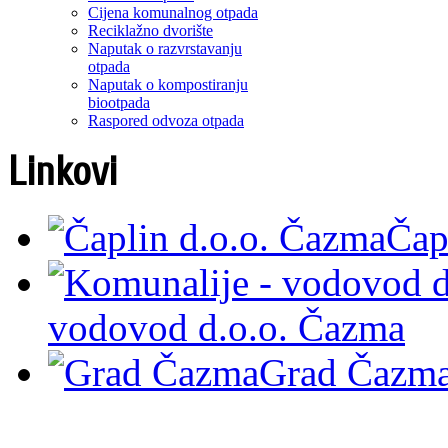
Cijena komunalnog otpada
Reciklažno dvorište
Naputak o razvrstavanju
otpada
Naputak o kompostiranju
biootpada
Raspored odvoza otpada
Linkovi
Čap
vodovod d.o.o. Čazma
Grad Čazm