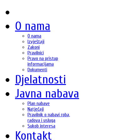
O nama
O nama
Izvještaji
Zakoni
Pravilnici
Pravo na pristup
informacijama
Dokumenti
Djelatnosti
Javna nabava
Plan nabave
Natječaji
Pravilnik o nabavi roba,
radova i usluga
Sukob interesa
Kontakt