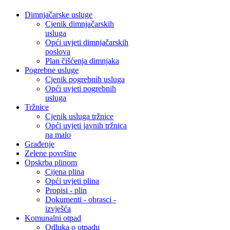
Dimnjačarske usluge
Cjenik dimnjačarskih
usluga
Opći uvjeti dimnjačarskih
poslova
Plan čišćenja dimnjaka
Pogrebne usluge
Cjenik pogrebnih usluga
Opći uvjeti pogrebnih
usluga
Tržnice
Cjenik usluga tržnice
Opći uvjeti javnih tržnica
na malo
Građenje
Zelene površine
Opskrba plinom
Cijena plina
Opći uvjeti plina
Propisi - plin
Dokumenti - obrasci -
izvješća
Komunalni otpad
Odluka o otpadu