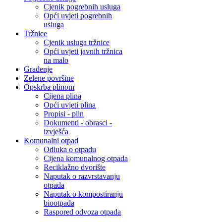
Cjenik pogrebnih usluga
Opći uvjeti pogrebnih
usluga
Tržnice
Cjenik usluga tržnice
Opći uvjeti javnih tržnica
na malo
Građenje
Zelene površine
Opskrba plinom
Cijena plina
Opći uvjeti plina
Propisi - plin
Dokumenti - obrasci -
izvješća
Komunalni otpad
Odluka o otpadu
Cijena komunalnog otpada
Reciklažno dvorište
Naputak o razvrstavanju
otpada
Naputak o kompostiranju
biootpada
Raspored odvoza otpada