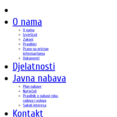
O nama
O nama
Izvještaji
Zakoni
Pravilnici
Pravo na pristup
informacijama
Dokumenti
Djelatnosti
Javna nabava
Plan nabave
Natječaji
Pravilnik o nabavi roba,
radova i usluga
Sukob interesa
Kontakt