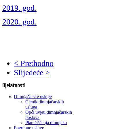
2019. god.
2020. god.
< Prethodno
Slijedeće >
Djelatnosti
Dimnjačarske usluge
Cjenik dimnjačarskih
usluga
Opći uvjeti dimnjačarskih
poslova
Plan čišćenja dimnjaka
Pogrebne usluge